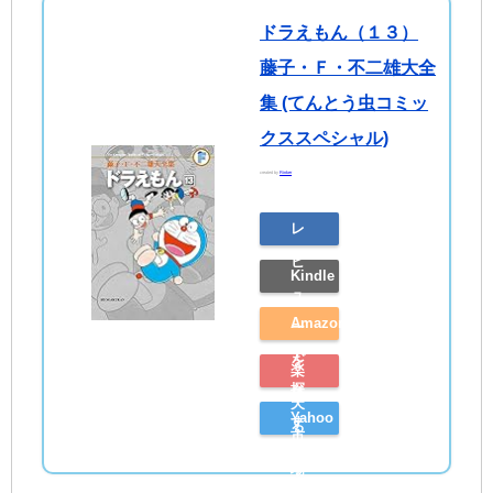
ドラえもん（１３）
藤子・Ｆ・不二雄大全
集 (てんとう虫コミッ
クススペシャル)
created by
Rinker
レ
ビ
Kindle
ュ
Amazon
ー
で
を
楽
探
見
天
Yahoo
す
る
市
シ
場
ョ