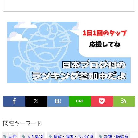
で
ッ
探
ピ
す
ン
グ
で
探
す
LINE
関連キーワード
は行
大全集13
探偵・調査・スパイ系
攻撃・防御系