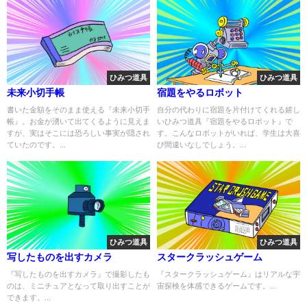
ひみつ道具
ひみつ道具
未来小切手帳
宿題をやるロボット
書いた金額をそのまま使える『未来小切手
自分の代わりに宿題を片付けてくれる嬉し
帳』。お金が湧いて出てくるように見えま
いひみつ道具『宿題をやるロボット』で
すが、実はそこには恐ろしい事実が隠され
す。こんなロボットがいれば、学生は大喜
ていたのです。...
び間違いなしでしょう。...
ひみつ道具
ひみつ道具
写したものを出すカメラ
スタークラッシュゲーム
『写したものを出すカメラ』で撮影したも
『スタークラッシュゲーム』はリアルな宇
のは、ミニチュアとなって取り出すことが
宙探検を体感できるゲームです。...
できます。...