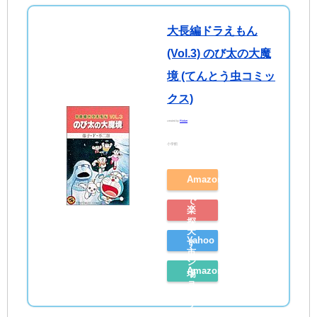
大長編ドラえもん
(Vol.3) のび太の大魔
境 (てんとう虫コミッ
クス)
created by
Rinker
小学館
Amazon
で
楽
探
天
Yahoo
す
市
シ
Amazon
場
ョ
レ
で
ッ
ビ
探