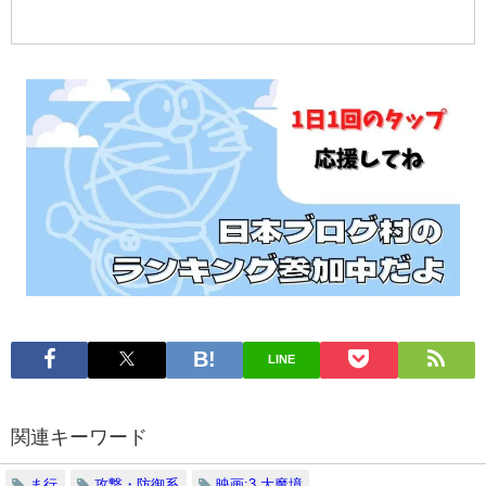
ピ
ュ
す
ン
ー
グ
を
で
読
探
む
す
LINE
関連キーワード
ま行
攻撃・防御系
映画:3.大魔境