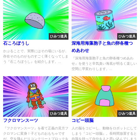
ひみつ道具
ひみつ道具
石ころぼうし
深海用海藻胞子と魚の卵各種つ
めあわせ
かぶることで、実際にはその場にいるが、
存在そのものがものすごく薄くなってしま
『深海用海藻胞子と魚の卵各種つめあわ
う『石ころぼうし』を紹介します。...
せ』を使うと辛気臭い海底が明るく楽しい
空間に早変わりします。...
ひみつ道具
ひみつ道具
フクロマンスーツ
コピー頭脳
『フクロマンスーツ』を着て正義の見方フ
人の脳をコピーし、動物をロボットにして
クロマンに変身！子どものおもちゃです
しまう『コピー頭脳』。長時間放置すると
が、空を飛んだりコンクリートブロックを
自我を持って自分を人と思い込んでしまう