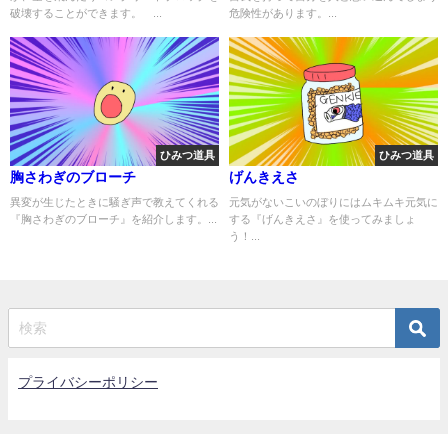
破壊することができます。 ...
危険性があります。...
ひみつ道具
ひみつ道具
胸さわぎのブローチ
げんきえさ
異変が生じたときに騒ぎ声で教えてくれる
元気がないこいのぼりにはムキムキ元気に
『胸さわぎのブローチ』を紹介します。...
する『げんきえさ』を使ってみましょ
う！...
プライバシーポリシー