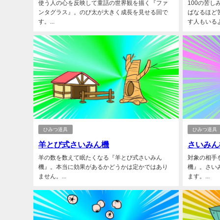
使う人の心を反映して童話の世界観を描く『ファ
100の苦
ンタグラス』。のび太が大きく成長を見せる回で
ばなるほど
す。...
す人もいるよ
ひみつ道具
ひみつ道具
羊とび式さいみん機
さいみん
羊の数を数えて眠たくなる『羊とび式さいみん
対象の相手
機』。本当に効果があるかどうかは定かではあり
機』。さい
ません。...
ます。...