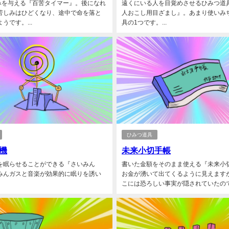
しみを与える『百苦タイマー』。後になれ
遠くにいる人を目覚めさせるひみつ道
苦しみはひどくなり、途中で命を落と
人おこし用目ざまし』。あまり使いみ
うです。...
具の1つです。...
ひみつ道具
機
未来小切手帳
を眠らせることができる『さいみん
書いた金額をそのまま使える『未来小
みんガスと音楽が効果的に眠りを誘い
お金が湧いて出てくるように見えます
こには恐ろしい事実が隠されていたのです