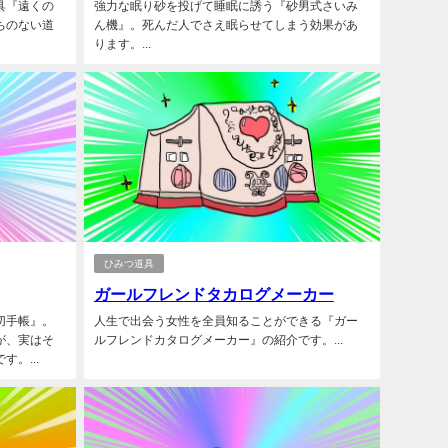
具『遠くの
強力な眠り砂を投げて睡眠に誘う『砂男式さいみ
ちのない道
ん機』。死んだ人でさえ眠らせてしまう効果があ
ります。...
ひみつ道具
ガールフレンドタカログメーカー
切手帳』。
人生で出会う女性を全員知ることができる『ガー
が、実はそ
ルフレンドカタログメーカー』の紹介です。...
。...