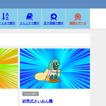
イトルで探す
コミックで探す
五十音順で探す
深堀りデータ
ひみつ道具
砂男式さいみん機