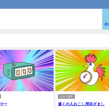
タ
ひみつ道具
マー
遠くの人おこし用目ざまし