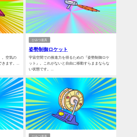
ひみつ道具
姿勢制御ロケット
』。空気の
宇宙空間での推進力を得るための『姿勢制御ロケ
ます。...
ット』。これがないと自由に移動すらままならな
い状態です。...
ひみつ道具