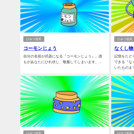
ひみつ道具
ひみつ道具
コーモンじょう
なくし物
自分の名前が武器になる『コーモンじょう』。誰
記憶をたど
もがあなたにひれ伏し、敬服してしまいます。...
できる『な
いたものまで
ひみつ道具
ひみつ道具