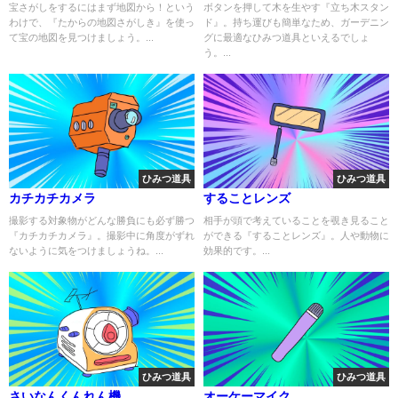
宝さがしをするにはまず地図から！という
ボタンを押して木を生やす『立ち木スタン
わけで、『たからの地図さがしき』を使っ
ド』。持ち運びも簡単なため、ガーデニン
て宝の地図を見つけましょう。...
グに最適なひみつ道具といえるでしょ
う。...
ひみつ道具
ひみつ道具
カチカチカメラ
することレンズ
撮影する対象物がどんな勝負にも必ず勝つ
相手が頭で考えていることを覗き見ること
『カチカチカメラ』。撮影中に角度がずれ
ができる『することレンズ』。人や動物に
ないように気をつけましょうね。...
効果的です。...
ひみつ道具
ひみつ道具
さいなんくんれん機
オーケーマイク