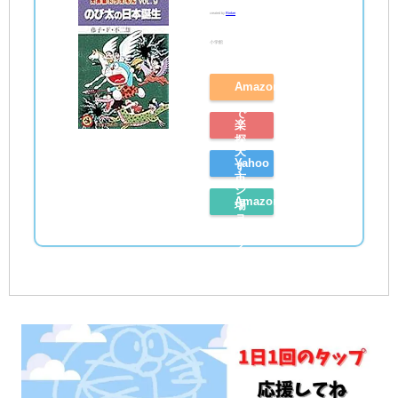
created by
Rinker
小学館
Amazon
で
楽
探
天
Yahoo
す
市
シ
Amazon
場
ョ
レ
で
ッ
ビ
探
ピ
ュ
す
ン
ー
グ
を
で
読
探
む