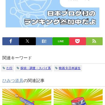
す
LINE
関連キーワード
た行
探偵・調査・スパイ系
映画:9.日本誕生
ひみつ道具
の関連記事