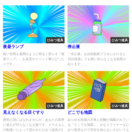
ひみつ道具
ひみつ道具
夜昼ランプ
停止液
暗い空間を昼間のように明るく照らす『夜
『停止液』を自然観察プラモにかけると
昼ランプ』。お花見やイベント事にぴった
10分経過しても卵に戻らなくなる効果が
りです。...
あります。...
ひみつ道具
ひみつ道具
見えなくなる目ぐすり
どこでも地図
透明人間にはなれませんが、あなたの視界
あらゆる部屋の方角と距離が掲載されてい
に他人が写らなくなる薬です。ドラえもん
る『どこでも地図』。かなりマイナーなひ
の勘違いによって使われたひみつ道具の1
みつ道具なので存在を知らない人がいても