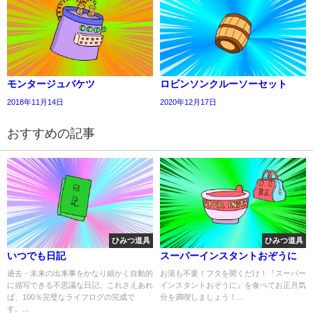
モンタージュバケツ
ロビンソンクルーソーセット
2018年11月14日
2020年12月17日
おすすめの記事
ひみつ道具
ひみつ道具
いつでも日記
スーパーインスタントおぞうに
過去・未来の出来事をかなり細かく自動的
お湯も不要！フタを開くだけ！『スーパー
に描写できる不思議な日記。これさえあれ
インスタントおぞうに』を食べてお正月気
ば、100％完璧なライフログの完成で
分を満喫しましょう！...
す。...