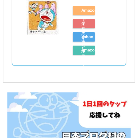
Amazon
で
楽
探
天
Yahoo
す
市
シ
Amazon
場
ョ
レ
で
ッ
ビ
探
ピ
ュ
す
ン
ー
グ
を
で
読
探
む
す