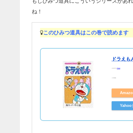
もしひみつ道具にこういうシリーズがあ
ね！
このひみつ道具はこの巻で読めます
ドラえもん
created by
Rinker
小学館
Amaz
Yah