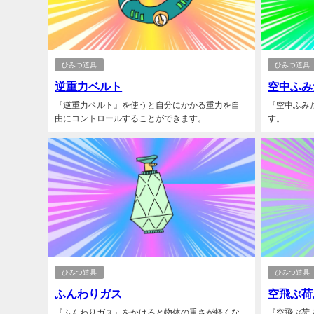
ひみつ道具
ひみつ道具
逆重力ベルト
空中ふみ
『逆重力ベルト』を使うと自分にかかる重力を自
『空中ふみ
由にコントロールすることができます。...
す。...
ひみつ道具
ひみつ道具
ふんわりガス
空飛ぶ荷
『ふんわりガス』をかけると物体の重さが軽くな
『空飛ぶ荷