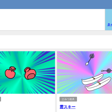
タ
ひみつ道具
雲スキー