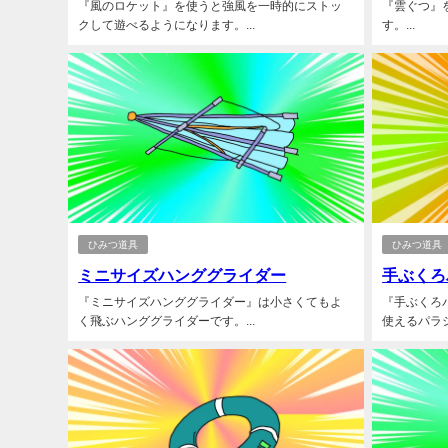
『風のロケット』を使うと強風を一時的にストッ
『雲ぐつ』
クして遊べるようになります。...
す。...
ひみつ道具
ひみつ道具
ミニサイズハンググライダー
手ぶくろ
『ミニサイズハンググライダー』は小さくてもよ
『手ぶくろ
く飛ぶハンググライダーです。...
使えるパラシ