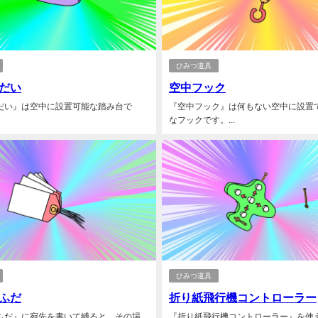
ひみつ道具
だい
空中フック
だい』は空中に設置可能な踏み台で
『空中フック』は何もない空中に設置
なフックです。...
ひみつ道具
ふだ
折り紙飛行機コントローラー
ふだ』に宛先を書いて縛ると、その場
『折り紙飛行機コントローラー』を使