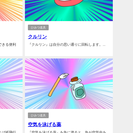
ひみつ道具
クルリン
できる便利
『クルリン』は自分の思い通りに回転します。...
ひみつ道具
空気を泳げる薬
えば紙飛行
『空気を泳げる薬』を魚に塗ると、魚が空気中を