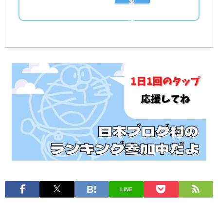
市
シ
場
ョ
で
ッ
探
ピ
す
ン
グ
で
探
す
LINE