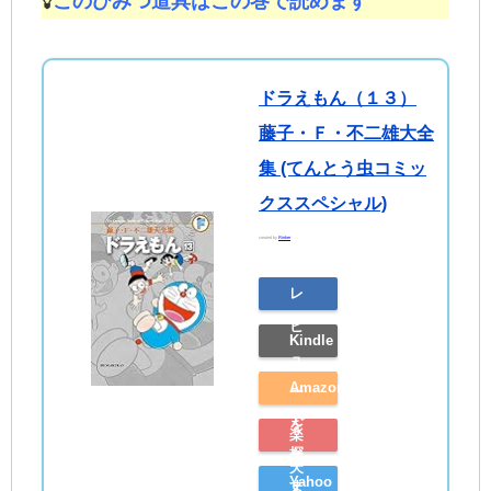
このひみつ道具はこの巻で読めます
ドラえもん（１３）
藤子・Ｆ・不二雄大全
集 (てんとう虫コミッ
クススペシャル)
created by
Rinker
レ
ビ
Kindle
ュ
Amazon
ー
で
を
楽
探
見
天
Yahoo
す
る