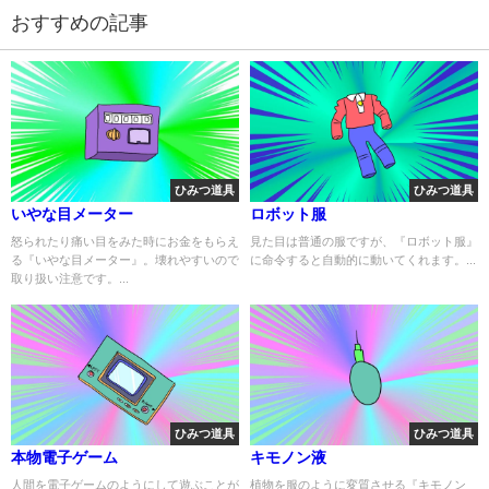
おすすめの記事
ひみつ道具
ひみつ道具
いやな目メーター
ロボット服
怒られたり痛い目をみた時にお金をもらえ
見た目は普通の服ですが、『ロボット服』
る『いやな目メーター』。壊れやすいので
に命令すると自動的に動いてくれます。...
取り扱い注意です。...
ひみつ道具
ひみつ道具
本物電子ゲーム
キモノン液
人間を電子ゲームのようにして遊ぶことが
植物を服のように変質させる『キモノン