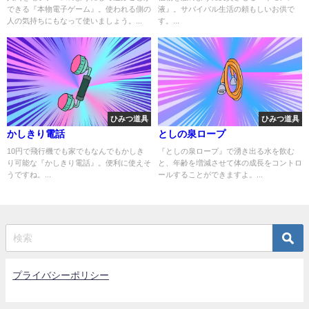
できる『本物電子ゲーム』。使われる側の
液』。サバイバル生活の頼もしいお供で
人の気持ちにもなって使いましょう。...
す。...
ひみつ道具
ひみつ道具
かしきり電話
としの泉ロープ
10円で飛行機でも家でもなんでもかしき
『としの泉ロープ』で湧き出る水を飲む
り可能な『かしきり電話』。便利に使えそ
と、年齢を増減させて体の成長をコントロ
うですね。...
ールすることができますよ。...
プライバシーポリシー