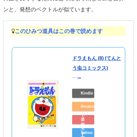
ンと、発想のベクトルが似ています。
このひみつ道具はこの巻で読めます
ドラえもん (8) (てんと
う虫コミックス)
created by
Rinker
Kindle
Amazon
で
楽
探
天
Yahoo
す