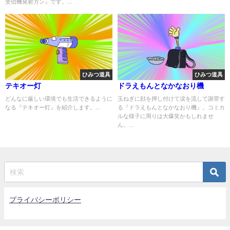
受信機発射ガン』です。...
ひみつ道具
ひみつ道具
テキオー灯
ドラえもんとなかなおり機
どんなに厳しい環境でも生活できるように
玉ねぎに顔を押し付けて涙を流して謝罪す
なる『テキオー灯』を紹介します。...
る『ドラえもんとなかなおり機』。コミカ
ルな様子に周りは大爆笑かもしれませ
ん。...
プライバシーポリシー