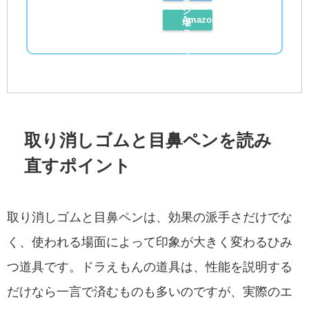
市
シ
Amazon
場
ョ
レ
で
ッ
ビ
探
ピ
ュ
す
ン
ー
グ
を
で
取り消しゴムと目鼻ペンを読み
見
探
直すポイント
る
す
取り消しゴムと目鼻ペンは、効果の派手さだけでな
く、使われる場面によって印象が大きく変わるひみ
つ道具です。ドラえもんの道具は、性能を説明する
だけなら一言で済むものも多いのですが、実際のエ