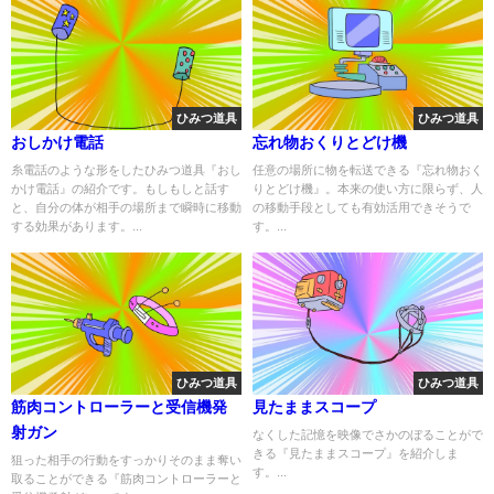
ひみつ道具
ひみつ道具
おしかけ電話
忘れ物おくりとどけ機
糸電話のような形をしたひみつ道具『おし
任意の場所に物を転送できる『忘れ物おく
かけ電話』の紹介です。もしもしと話す
りとどけ機』。本来の使い方に限らず、人
と、自分の体が相手の場所まで瞬時に移動
の移動手段としても有効活用できそうで
する効果があります。...
す。...
ひみつ道具
ひみつ道具
筋肉コントローラーと受信機発
見たままスコープ
射ガン
なくした記憶を映像でさかのぼることがで
きる『見たままスコープ』を紹介しま
狙った相手の行動をすっかりそのまま奪い
す。...
取ることができる『筋肉コントローラーと