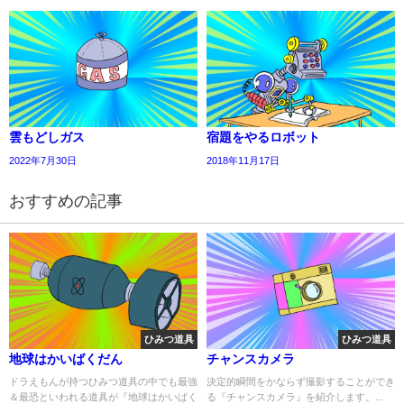
雲もどしガス
宿題をやるロボット
2022年7月30日
2018年11月17日
おすすめの記事
ひみつ道具
ひみつ道具
地球はかいばくだん
チャンスカメラ
ドラえもんが持つひみつ道具の中でも最強
決定的瞬間をかならず撮影することができ
＆最恐といわれる道具が『地球はかいばく
る『チャンスカメラ』を紹介します。...