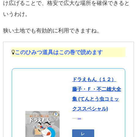
け広げることで、格安で広大な場所を確保できると
いうわけ。
狭い土地でも有効的に利用できますね。
このひみつ道具はこの巻で読めます
ドラえもん（１２）
藤子・Ｆ・不二雄大全
集 (てんとう虫コミッ
クススペシャル)
created by
Rinker
レ