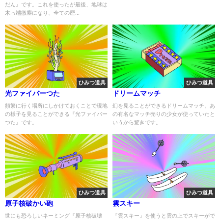
だん』です。これを使ったが最後、地球は
木っ端微塵になり、全ての歴...
ひみつ道具
ひみつ道具
光ファイバーつた
ドリームマッチ
頻繁に行く場所にしかけておくことで現地
幻を見ることができるドリームマッチ。あ
の様子を見ることができる『光ファイバー
の有名なマッチ売りの少女が使っていたと
つた』です。...
いうから驚きです。...
ひみつ道具
ひみつ道具
原子核破かい砲
雲スキー
世にも恐ろしいネーミング『原子核破壊
『雲スキー』を使うと雲の上でスキーがで