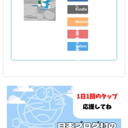
ビ
Kindle
ュ
Amazon
ー
で
を
楽
探
見
天
Yahoo
す
る
市
シ
場
ョ
で
ッ
探
ピ
す
ン
グ
で
探
す