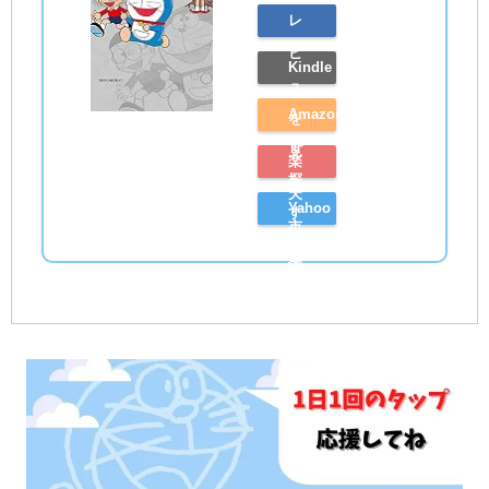
レ
ビ
Kindle
ュ
Amazon
を
で
見
楽
探
る
天
Yahoo
す
市
シ
場
ョ
で
ッ
探
ピ
す
ン
グ
で
探