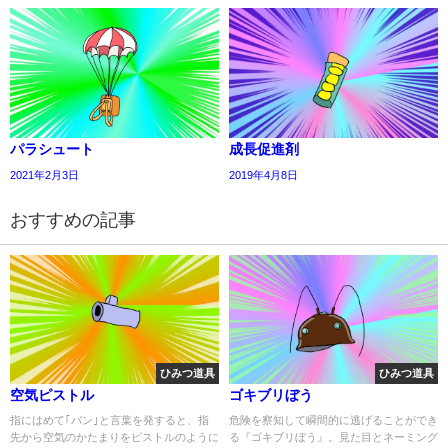
パラシュート
成長促進剤
2021年2月3日
2019年4月8日
おすすめの記事
ひみつ道具
ひみつ道具
空気ピストル
ゴキブリぼう
指にはめて｢バン｣と言葉を発すると、指
危険を察知して瞬間的に逃げることができ
先から空気のかたまりをピストルのように
る『ゴキブリぼう』。見た目とネーミング