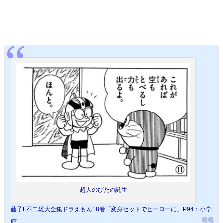
超人のびたの誕生
藤子F不二雄大全集ドラえもん18巻「変身セットでヒーローに」P94：小学
館