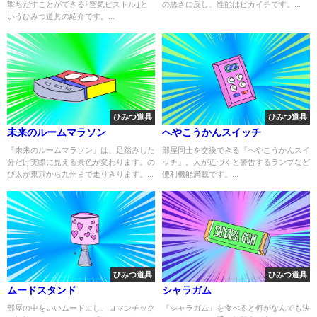
撃ちだすことができる｢空気ピストル｣と
の悪さに反し、性能はピカイチです。...
いうひみつ道具の紹介です。...
ひみつ道具
ひみつ道具
未来のルームマラソン
へやこうかんスイッチ
『未来のルームマラソン』は、足踏みした
部屋同士を交換できる『へやこうかんスイ
分だけ実際に見える景色が変わります。の
ッチ』。人が近づくと警告するランプなど
び太が東京から九州まで走りきります。...
便利機能満載です。...
ひみつ道具
ひみつ道具
ムードスタンド
シャラガム
部屋の中をいいムードにし、ロマンチック
『シャラガム』を食べると何がなんでも決