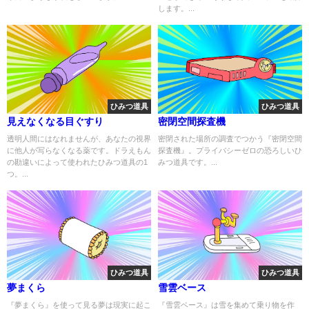
します。...
ひみつ道具
ひみつ道具
見えなくなる目ぐすり
密閉空間探査機
透明人間にはなれませんが、あなたの視界
密閉された場所の調査でつかう『密閉空間
に他人が写らなくなる薬です。ドラえもん
探査機』。プライバシーゼロの恐ろしいひ
の勘違いによって使われたひみつ道具の1
みつ道具です。...
つ。...
ひみつ道具
ひみつ道具
夢まくら
雪雲ベース
『夢まくら』を使って見る夢は現実に起こ
『雪雲ベース』は雪を集めて乗り物を作