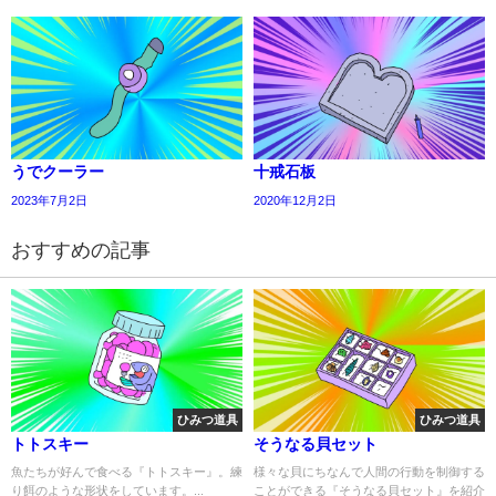
うでクーラー
十戒石板
2023年7月2日
2020年12月2日
おすすめの記事
ひみつ道具
ひみつ道具
トトスキー
そうなる貝セット
魚たちが好んで食べる『トトスキー』。練
様々な貝にちなんで人間の行動を制御する
り餌のような形状をしています。...
ことができる『そうなる貝セット』を紹介