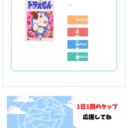
小学館
Amazon
で
楽
探
天
Yahoo
す
市
シ
Amazon
場
ョ
レ
で
ッ
ビ
探
ピ
ュ
す
ン
ー
グ
を
で
読
探
む
す