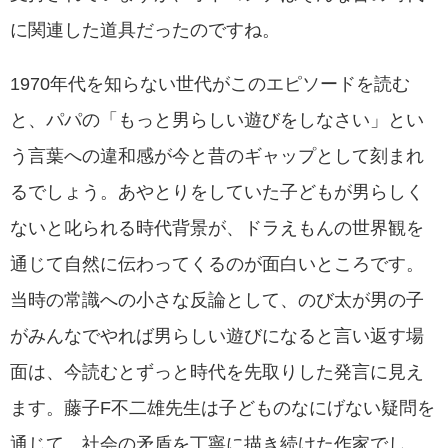
に関連した道具だったのですね。
1970年代を知らない世代がこのエピソードを読む
と、パパの「もっと男らしい遊びをしなさい」とい
う言葉への違和感が今と昔のギャップとして刻まれ
るでしょう。あやとりをしていた子どもが男らしく
ないと叱られる時代背景が、ドラえもんの世界観を
通じて自然に伝わってくるのが面白いところです。
当時の常識への小さな反論として、のび太が男の子
がみんなでやれば男らしい遊びになると言い返す場
面は、今読むとずっと時代を先取りした発言に見え
ます。藤子F不二雄先生は子どものなにげない疑問を
通じて、社会の矛盾を丁寧に描き続けた作家でし