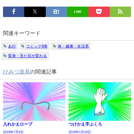
LINE
関連キーワード
あ行
コミック8巻
体・健康・生活系
変身・見た目が変わる
ひみつ道具
の関連記事
入れかえロープ
つけかえ手ぶくろ
2019年7月4日
2019年1月24日