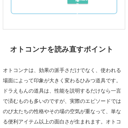
場
ョ
レ
で
ッ
ビ
探
ピ
ュ
す
ン
ー
グ
を
で
オトコンナを読み直すポイント
見
探
る
す
オトコンナは、効果の派手さだけでなく、使われる
場面によって印象が大きく変わるひみつ道具です。
ドラえもんの道具は、性能を説明するだけなら一言
で済むものも多いのですが、実際のエピソードでは
のび太たちの性格やその場の空気が重なって、単な
る便利アイテム以上の面白さが生まれます。オトコ