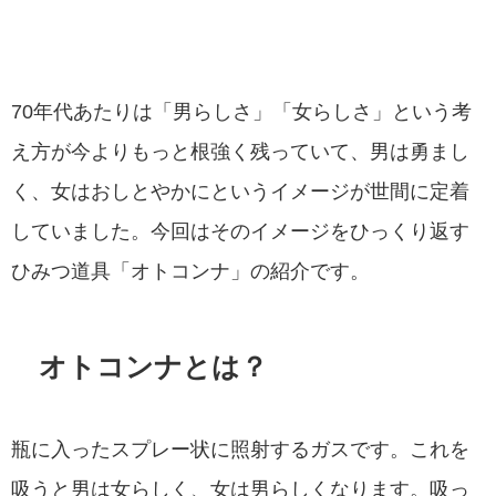
70年代あたりは「男らしさ」「女らしさ」という考
え方が今よりもっと根強く残っていて、男は勇まし
く、女はおしとやかにというイメージが世間に定着
していました。今回はそのイメージをひっくり返す
ひみつ道具「オトコンナ」の紹介です。
オトコンナとは？
瓶に入ったスプレー状に照射するガスです。これを
吸うと男は女らしく、女は男らしくなります。吸っ