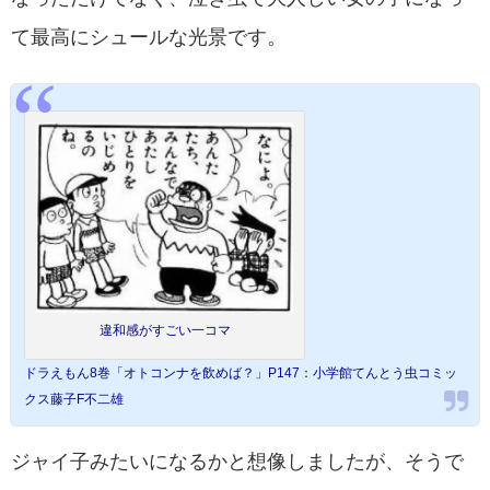
て最高にシュールな光景です。
違和感がすごい一コマ
ドラえもん8巻「オトコンナを飲めば？」P147：小学館てんとう虫コミッ
クス藤子F不二雄
ジャイ子みたいになるかと想像しましたが、そうで