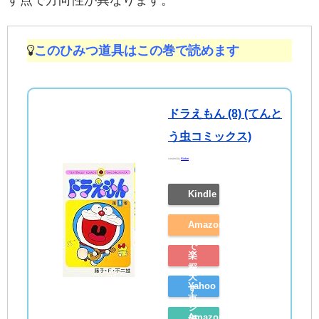
このひみつ道具はこの巻で読めます
ドラえもん (8) (てんと
う虫コミックス)
created by
Rinker
Kindle
Amazon
で
楽
探
天
Yahoo
す
市
シ
Amazon