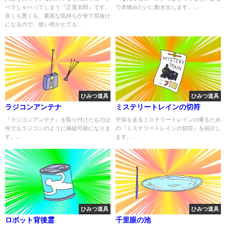
ペラしゃべってしまう『正直太郎』です。
で本物みたいに動き出します。...
良くも悪くも、素直な気持ちが全て筒抜け
になるので、使い所がとても...
ひみつ道具
ひみつ道具
ラジコンアンテナ
ミステリートレインの切符
『ラジコンアンテナ』を取り付けたものは
宇宙を走るミステリートレインの乗るため
何でもラジコンのように操縦可能になりま
の『ミステリートレインの切符』を紹介し
す。...
ます。...
ひみつ道具
ひみつ道具
ロボット背後霊
千里眼の池