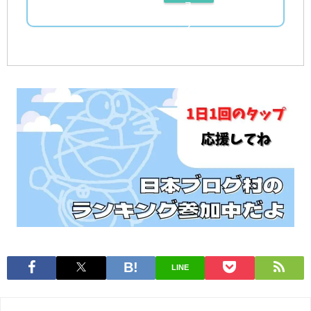
ョ
レ
で
ッ
ビ
探
ピ
ュ
す
ン
ー
グ
を
で
読
探
む
す
LINE