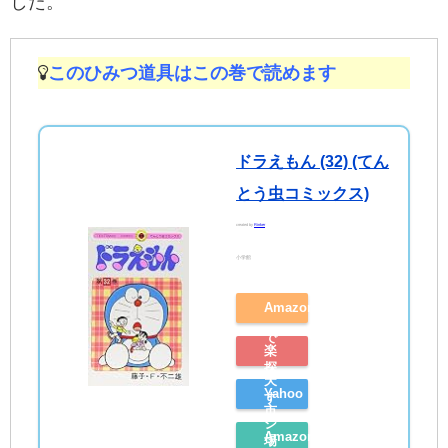
した。
このひみつ道具はこの巻で読めます
ドラえもん (32) (てん
とう虫コミックス)
created by
Rinker
小学館
Amazon
で
楽
探
天
Yahoo
す
市
シ
Amazon
場