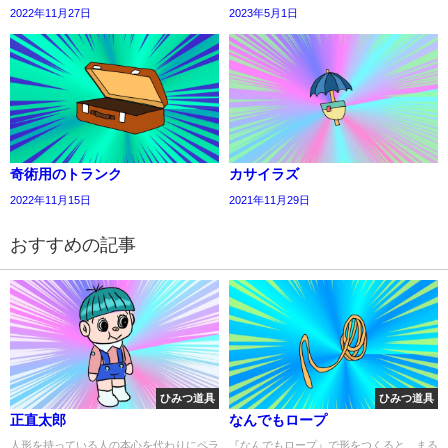
2022年11月27日
2023年5月1日
奇術用のトランク
カサイラズ
2022年11月15日
2021年11月29日
おすすめの記事
ひみつ道具
ひみつ道具
正直太郎
なんでもロープ
人形を持っている人の本心を代わりにペラ
『なんでもロープ』で形をつくると、まる