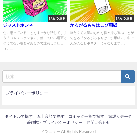
ひみつ道具
ひみつ道具
ジャストホンネ
かるがるもちはこび用紙
心に思っていることをすっかり話してしま
重たくて大量のものを軽々持ち運ぶことが
う『ジャストホンネ』。使っていい場面と
できる『かるがるもちはこび用紙』。中に
そうでない場面があるので注意しましょ
人が入るとポスターにもなりますよ。...
う。...
プライバシーポリシー
タイトルで探す
五十音順で探す
コミック一覧で探す
深堀りデータ
著作権・プライバシーポリシー
お問い合わせ
ドラニュー All Rights Reserved.