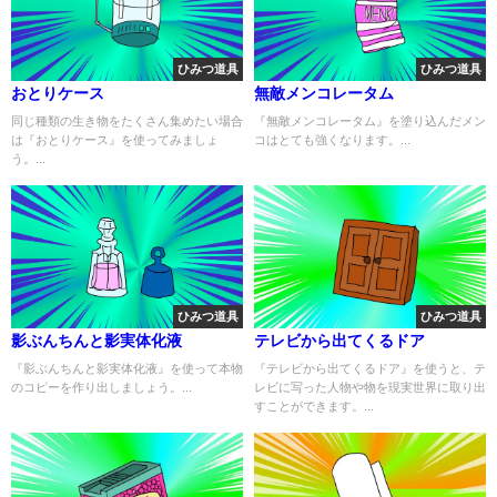
ひみつ道具
ひみつ道具
おとりケース
無敵メンコレータム
同じ種類の生き物をたくさん集めたい場合
『無敵メンコレータム』を塗り込んだメン
は『おとりケース』を使ってみましょ
コはとても強くなります。...
う。...
ひみつ道具
ひみつ道具
影ぶんちんと影実体化液
テレビから出てくるドア
『影ぶんちんと影実体化液』を使って本物
『テレビから出てくるドア』を使うと、テ
のコピーを作り出しましょう。...
レビに写った人物や物を現実世界に取り出
すことができます。...