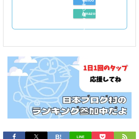
Yahoo
す
市
シ
Amazon
場
ョ
レ
で
ッ
ビ
探
ピ
ュ
す
ン
ー
グ
を
で
読
探
む
す
LINE