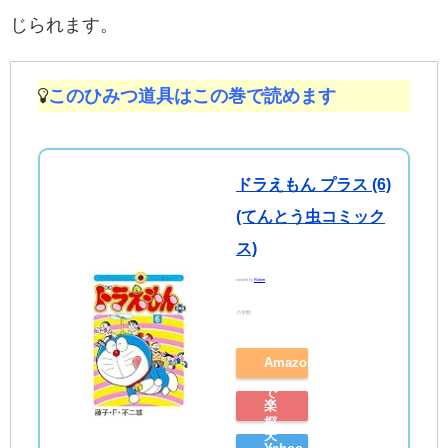
じられます。
このひみつ道具はこの巻で読めます
ドラえもん プラス (6)
(てんとう虫コミック
ス)
created by
Rinker
小学館
Amazon
で
楽
探
天