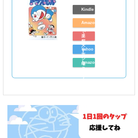
Kindle
Amazon
で
楽
探
天
Yahoo
す
市
シ
Amazon
場
ョ
レ
で
ッ
ビ
探
ピ
ュ
す
ン
ー
グ
を
で
読
探
む
す