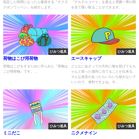
指定した時間になったら爆発する『チクタ
『テルテルコート』を着ると周囲一帯の雨
クボンワッペン』を紹介します。...
を全て吸い取ることができます。...
ひみつ道具
ひみつ道具
荷物はこび用荷物
エースキャップ
荷物はこびをするために作られた『荷物は
どんなにあさっての方向に物を投げてもち
こび用荷物』です。...
ゃんと狙った場所に当てることが出来る、
そんな道具があったらいちいち狙わないで
いいので、便利ですよね。今...
ひみつ道具
ひみつ道具
ミニだこ
ニクメナイン