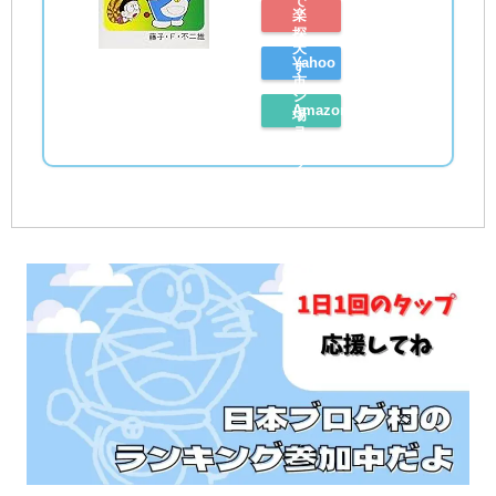
で
楽
探
天
Yahoo
す
市
シ
Amazon
場
ョ
レ
で
ッ
ビ
探
ピ
ュ
す
ン
ー
グ
見
で
る
探
す