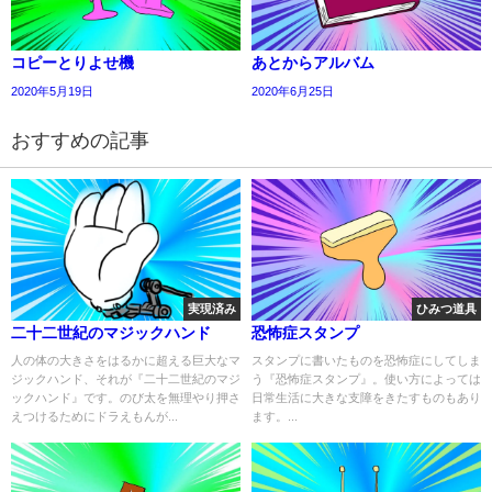
コピーとりよせ機
あとからアルバム
2020年5月19日
2020年6月25日
おすすめの記事
実現済み
ひみつ道具
二十二世紀のマジックハンド
恐怖症スタンプ
人の体の大きさをはるかに超える巨大なマ
スタンプに書いたものを恐怖症にしてしま
ジックハンド、それが『二十二世紀のマジ
う『恐怖症スタンプ』。使い方によっては
ックハンド』です。のび太を無理やり押さ
日常生活に大きな支障をきたすものもあり
えつけるためにドラえもんが...
ます。...