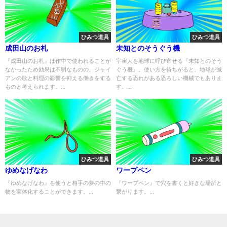
ひみつ道具
ひみつ道具
成田山のお札
未知とのそうぐう機
『成田山のお札』は作中で使われることが
宇宙人を地球に呼び寄せる『未知とのそう
なかったため効果は不明なものの、ジャイ
ぐう機』。使い方を待ちがると、地球が滅
アンの歌と料理の影響を抑える働きをする
亡する恐れがある恐ろしい機械でもありま
ものと考えられます。...
す。...
ひみつ道具
ひみつ道具
ゆめなげなわ
ワープペン
『ゆめなげなわ』を使うと相手の夢の中の
『ワープペン』で穴を書くと好きな場所と
物を実体化することができます。...
繋がります。...