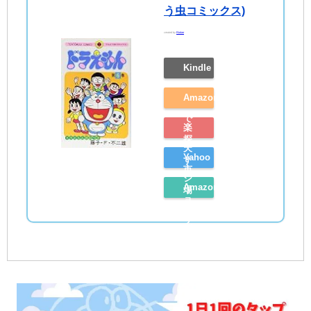
う虫コミックス)
created by
Rinker
Kindle
Amazon
で
楽
探
天
Yahoo
す
市
シ
Amazon
場
ョ
レ
で
ッ
ビ
探
ピ
ュ
す
ン
ー
グ
を
で