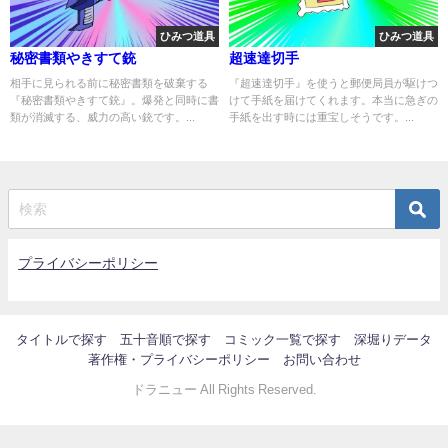
ひみつ道具
ひみつ道具
秘密書類やきすて銃
超速達切手
相手に見られる前に秘密書類を破棄する
『超速達切手』を使うと郵便局員が駆けつ
『秘密書類やきすて銃』。爆発と同時に書
けて手紙を届けてくれます。本当に急ぎの
類が消滅する、威力の高い銃です。...
手紙を出す時には重宝しそうです。...
プライバシーポリシー
タイトルで探す
五十音順で探す
コミック一覧で探す
深堀りデータ
著作権・プライバシーポリシー
お問い合わせ
ドラニュー All Rights Reserved.