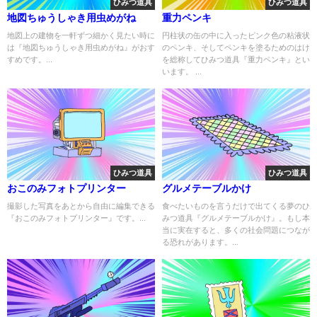
ひみつ道具
ひみつ道具
地図ちゅうしゃき用虫めがね
重力ペンキ
地図上の建物を一軒ずつ細かく見たい時に
円柱状の缶の中に入ったピンク色の粘液状
は『地図ちゅうしゃき用虫めがね』がおす
のペンキ、そしてペンキを塗るためのはけ
すめです。...
を総称してひみつ道具『重力ペンキ』とい
います。 ...
ひみつ道具
ひみつ道具
おこのみフォトプリンター
グルメテーブルかけ
撮影した写真をあとから自由に編集できる
食べたいものを言うだけで出てくる夢のひ
『おこのみフォトプリンター』です。...
みつ道具『グルメテーブルかけ』。もし本
当に実在すると、多くの社会問題につなが
る恐れがあります。...