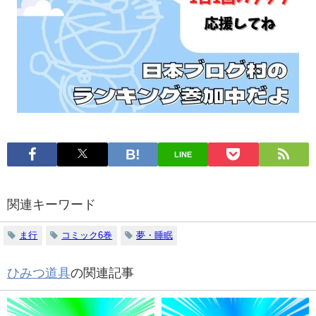
見
探
る
す
LINE
関連キーワード
ま行
コミック6巻
夢・睡眠
ひみつ道具
の関連記事