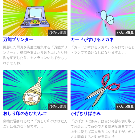
ひみつ道具
ひみつ道具
万能プリンター
カードがすけるメガネ
撮影した写真を高度に編集する『万能プリ
『カードがすけるメガネ』をかけていると
ンター』。構図を変えたり音を出したり時
トランプで負けなしになりますよ。...
間を変更したり、カメラマンいらずかもし
れませんね。...
ひみつ道具
ひみつ道具
おしり印のきびだんご
かげきりばさみ
偽物に騙されるな？『おしり印のきびだん
『かげきりばさみ』は自分の影を切り取っ
ご』は強力な下剤です。...
て分身として命令できる便利な道具です。
上手に使えば二人馬力になりますが、使い
方を間違えると影が意思を持...