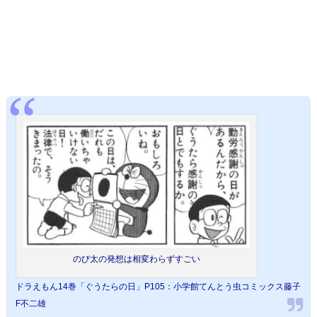
のび太の発想は相変わらずすごい
ドラえもん14巻「ぐうたらの日」P105：小学館てんとう虫コミックス藤子
F不二雄