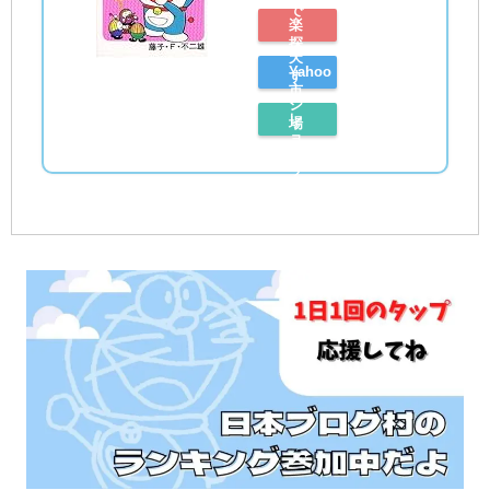
で
楽
探
天
Yahoo
す
市
シ
レ
場
ョ
ビ
で
ッ
ュ
探
ピ
ー
す
ン
を
グ
読
で
む
探
す