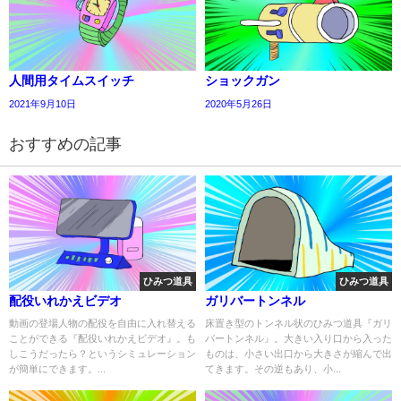
人間用タイムスイッチ
ショックガン
2021年9月10日
2020年5月26日
おすすめの記事
ひみつ道具
ひみつ道具
配役いれかえビデオ
ガリバートンネル
動画の登場人物の配役を自由に入れ替える
床置き型のトンネル状のひみつ道具『ガリ
ことができる『配役いれかえビデオ』。も
バートンネル』。大きい入り口から入った
しこうだったら？というシミュレーション
ものは、小さい出口から大きさが縮んで出
が簡単にできます。...
てきます。その逆もあり、小...