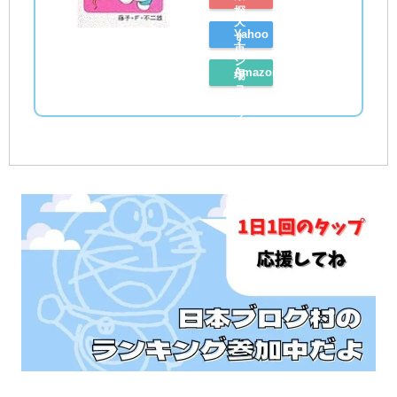
探
天
Yahoo
す
市
シ
Amazon
場
ョ
レ
で
ッ
ビ
探
ピ
ュ
す
ン
ー
グ
を
で
読
探
む
す