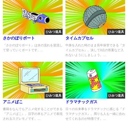
ひみつ道具
ひみつ道具
さかのぼりボート
タイムカプセル
『さかのぼりボート』は水の流れを逆流し
中身を入れた時のまま長年保管できる『タ
て登っていくボートです。...
イムカプセル』。決して0点の答案など入
れないようにしましょう。...
ひみつ道具
ひみつ道具
アニメばこ
ドラマチックガス
書籍をなんでもアニメ化することができる
日々の出来事をドラマチックに感じる『ド
『アニメばこ』。活字の本もアニメで表現
ラマチックガス』。周りも人も一緒に合わ
されるスグレモノです。...
せてくれるのが特徴です。...