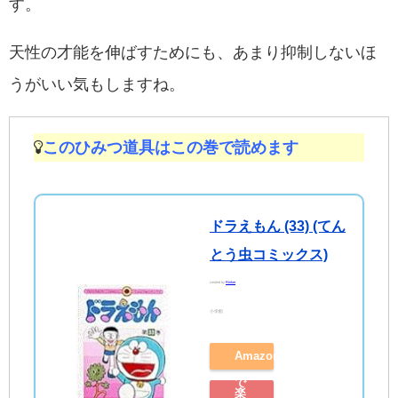
す。
天性の才能を伸ばすためにも、あまり抑制しないほ
うがいい気もしますね。
このひみつ道具はこの巻で読めます
ドラえもん (33) (てん
とう虫コミックス)
created by
Rinker
小学館
Amazon
で
楽