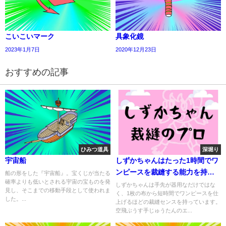
こいこいマーク
具象化鏡
2023年1月7日
2020年12月23日
おすすめの記事
ひみつ道具
深堀り
宇宙船
しずかちゃんはたった1時間でワ
ンピースを裁縫する能力を持っ
船の形をした『宇宙船』。宝くじが当たる
確率よりも低いとされる宇宙の宝ものを発
ている
しずかちゃんは手先が器用なだけではな
見し、そこまでの移動手段として使われま
く、1枚の布から短時間でワンピースを仕
した。...
上げるほどの裁縫センスを持っています。
空飛ぶうす手じゅうたんのエ...