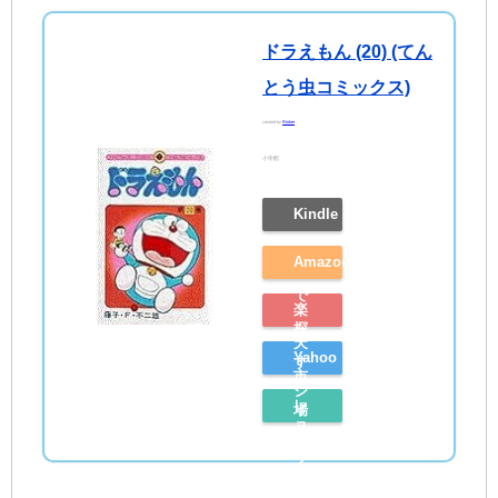
ドラえもん (20) (てん
とう虫コミックス)
created by
Rinker
小学館
Kindle
Amazon
で
楽
探
天
Yahoo
す
市
シ
レ
場
ョ
ビ
で
ッ
ュ
探
ピ