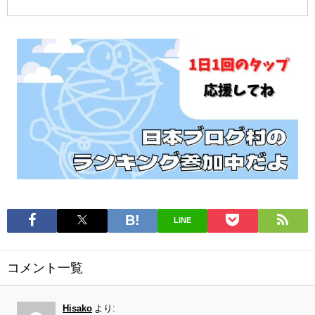
ー
す
ン
を
グ
読
で
む
探
す
LINE
コメント一覧
Hisako
より: