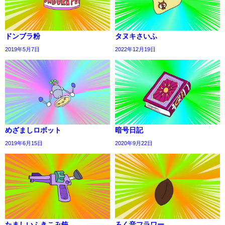
ドンブラ粉
タヌキさいふ
2019年5月7日
2022年12月19日
めざましロボット
暗号日記
2019年6月15日
2020年9月22日
たましいふきこみ銃
ろく音フラワー