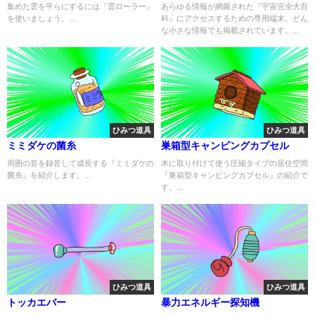
集めた雲を平らにするには『雲ローラー』
あらゆる情報が網羅された『宇宙完全大百
を使いましょう。...
科』にアクセスするための専用端末。どん
な小さな情報でも掲載されています。...
ひみつ道具
ひみつ道具
ミミダケの菌糸
巣箱型キャンピングカプセル
周囲の音を録音して成長する『ミミダケの
木に取り付けて使う圧縮タイプの居住空間
菌糸』を紹介します。...
『巣箱型キャンピングカプセル』の紹介で
す。...
ひみつ道具
ひみつ道具
トッカエバー
暴力エネルギー探知機