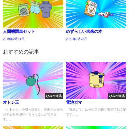
人間機関車セット
めずらしい未来の本
2019年2月11日
2021年1月25日
おすすめの記事
ひみつ道具
ひみつ道具
オトシ玉
電池ガマ
『オトシ玉』を引っ張ると、周囲の人から
『電池ガマ』はその名の通り電池で動く釜
お年玉を無理やりもらうことができま
です。...
す。...