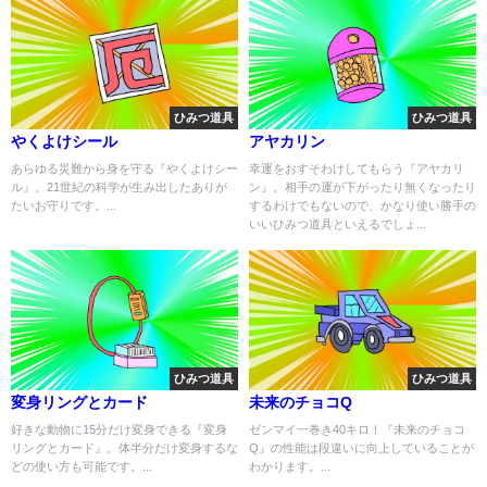
ひみつ道具
ひみつ道具
やくよけシール
アヤカリン
あらゆる災難から身を守る『やくよけシー
幸運をおすそわけしてもらう『アヤカリ
ル』。21世紀の科学が生み出したありが
ン』。相手の運が下がったり無くなったり
たいお守りです。...
するわけでもないので、かなり使い勝手の
いいひみつ道具といえるでしょ...
ひみつ道具
ひみつ道具
変身リングとカード
未来のチョコQ
好きな動物に15分だけ変身できる『変身
ゼンマイ一巻き40キロ！『未来のチョコ
リングとカード』。体半分だけ変身するな
Q』の性能は段違いに向上していることが
どの使い方も可能です。...
わかります。...