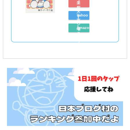
楽
探
天
Yahoo
す
市
シ
Amazon
場
ョ
レ
で
ッ
ビ
探
ピ
ュ
す
ン
ー
グ
を
で
読
探
む
す