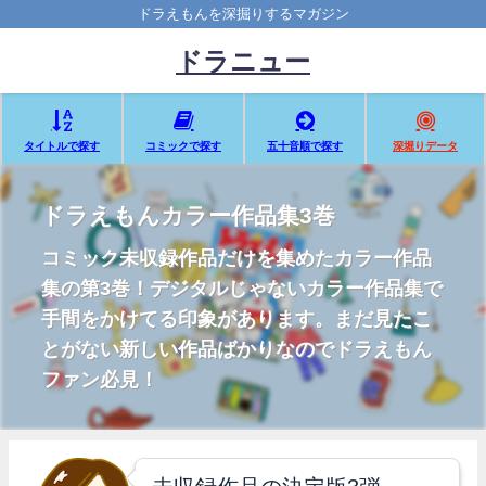
ドラえもんを深掘りするマガジン
ドラニュー
タイトルで探す
コミックで探す
五十音順で探す
深堀りデータ
ドラえもんカラー作品集3巻
コミック未収録作品だけを集めたカラー作品
集の第3巻！デジタルじゃないカラー作品集で
手間をかけてる印象があります。まだ見たこ
とがない新しい作品ばかりなのでドラえもん
ファン必見！