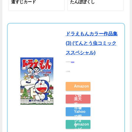
道すじカード
たんぽぽくし
ドラえもんカラー作品集
(3) (てんとう虫コミック
ススペシャル)
created by
Rinker
小学館
Amazon
で探
楽天
す
市場
Yahoo
で探
ショ
Amazon
す
ッピ