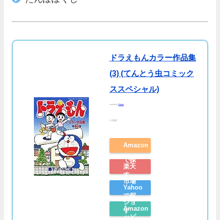
ドラえもんカラー作品集
(3) (てんとう虫コミック
ススペシャル)
created by
Rinker
小学館
Amazon
で探
楽天
す
市場
Yahoo
で探
ショ
Amazon
す
ッピ