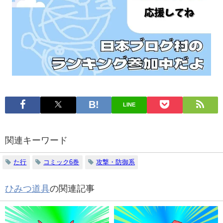
探
る
す
LINE
関連キーワード
た行
コミック6巻
攻撃・防御系
ひみつ道具
の関連記事