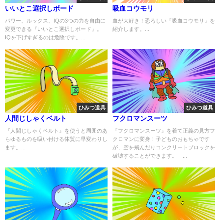
いいとこ選択しボード
吸血コウモリ
パワー、ルックス、IQの3つの力を自由に
血が大好き！恐ろしい『吸血コウモリ』を
変更できる『いいとこ選択しボード』。
紹介します。...
IQを下げすぎるのは危険です。...
ひみつ道具
ひみつ道具
人間じしゃくベルト
フクロマンスーツ
『人間じしゃくベルト』を使うと周囲のあ
『フクロマンスーツ』を着て正義の見方フ
らゆるものを吸い付ける体質に早変わりし
クロマンに変身！子どものおもちゃです
ます。...
が、空を飛んだりコンクリートブロックを
破壊することができます。 ...