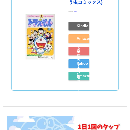
う虫コミックス)
created by
Rinker
Kindle
Amazon
で
楽
探
天
Yahoo
す
市
シ
Amazon
場
ョ
レ
で
ッ
ビ
探
ピ
ュ
す
ン
ー
グ
を
で
見