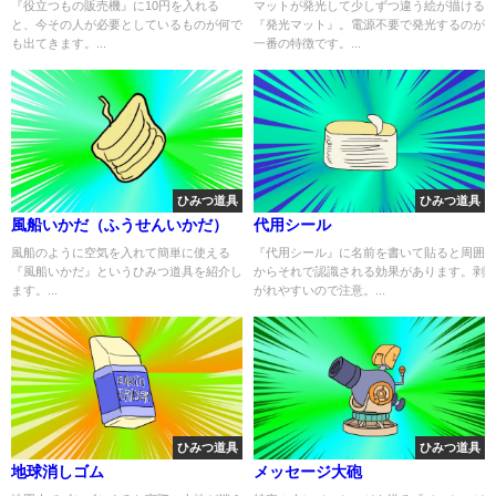
『役立つもの販売機』に10円を入れる
マットが発光して少しずつ違う絵が描ける
と、今その人が必要としているものが何で
『発光マット』。電源不要で発光するのが
も出てきます。...
一番の特徴です。...
ひみつ道具
ひみつ道具
風船いかだ（ふうせんいかだ）
代用シール
風船のように空気を入れて簡単に使える
『代用シール』に名前を書いて貼ると周囲
『風船いかだ』というひみつ道具を紹介し
からそれで認識される効果があります。剥
ます。...
がれやすいので注意。...
ひみつ道具
ひみつ道具
地球消しゴム
メッセージ大砲