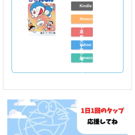
Kindle
Amazon
で
楽
探
天
Yahoo
す
市
シ
Amazon
場
ョ
レ
で
ッ
ビ
探
ピ
ュ
す
ン
ー
グ
を
で
読
探
む
す