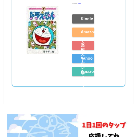
created by
Rinker
Kindle
Amazon
で
楽
探
天
Yahoo
す
市
シ
Amazon
場
ョ
レ
で
ッ
ビ
探
ピ
ュ
す
ン
ー
グ
を
で
見
探
る