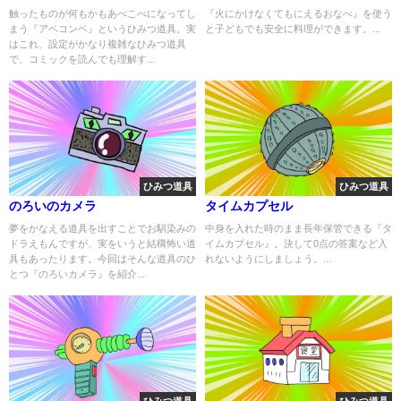
触ったものが何もかもあべこべになってし
『火にかけなくてもにえるおなべ』を使う
まう『アベコンベ』というひみつ道具。実
と子どもでも安全に料理ができます。...
はこれ、設定がかなり複雑なひみつ道具
で、コミックを読んでも理解す...
ひみつ道具
ひみつ道具
のろいのカメラ
タイムカプセル
夢をかなえる道具を出すことでお馴染みの
中身を入れた時のまま長年保管できる『タ
ドラえもんですが、実をいうと結構怖い道
イムカプセル』。決して0点の答案など入
具もあったります。今回はそんな道具のひ
れないようにしましょう。...
とつ『のろいカメラ』を紹介...