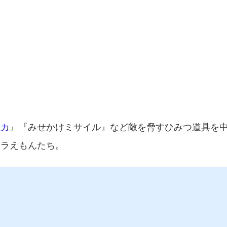
ーカ
』『みせかけミサイル』など敵を脅すひみつ道具を
ドラえもんたち。