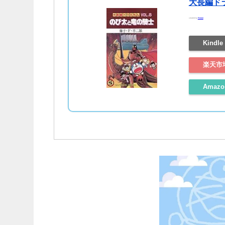
大長編ド
created by
Rinker
Kindle
楽天市
Amaz