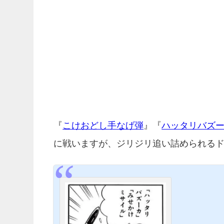
『
こけおどし手なげ弾
』『
ハッタリバズ
に戦いますが、ジリジリ追い詰められる