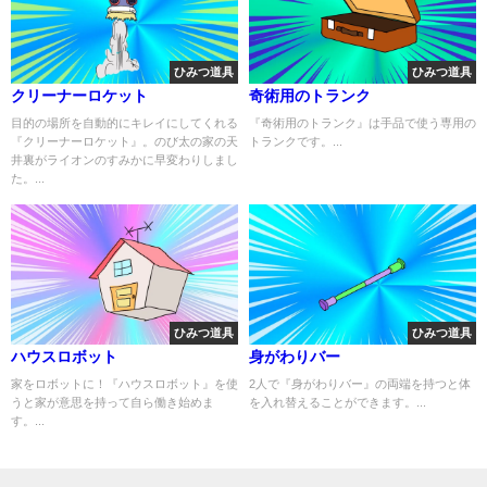
ひみつ道具
ひみつ道具
クリーナーロケット
奇術用のトランク
目的の場所を自動的にキレイにしてくれる
『奇術用のトランク』は手品で使う専用の
『クリーナーロケット』。のび太の家の天
トランクです。...
井裏がライオンのすみかに早変わりしまし
た。...
ひみつ道具
ひみつ道具
ハウスロボット
身がわりバー
家をロボットに！『ハウスロボット』を使
2人で『身がわりバー』の両端を持つと体
うと家が意思を持って自ら働き始めま
を入れ替えることができます。...
す。...