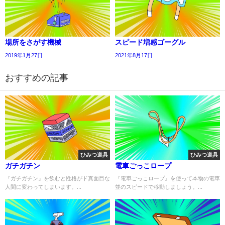
場所をさがす機械
スピード増感ゴーグル
2019年1月27日
2021年8月17日
おすすめの記事
ひみつ道具
ひみつ道具
ガチガチン
電車ごっこロープ
『ガチガチン』を飲むと性格がド真面目な
『電車ごっこロープ』を使って本物の電車
人間に変わってしまいます。...
並のスピードで移動しましょう。...