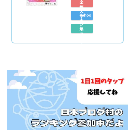
楽
探
天
Yahoo
す
市
シ
レ
場
ョ
ビ
で
ッ
ュ
探
ピ
ー
す
ン
を
グ
読
で
む
探
す