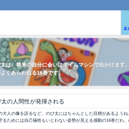
タ
び太は、将来の自分に会いにタイムマシンで出かけます
よくあらわれる16巻です。
び太の人間性が発揮される
の大人の像を語るなど、のび太にはちゃんとした目標があるようね
守るためには自己犠牲もいとわない姿勢が見える感動の16巻だわ