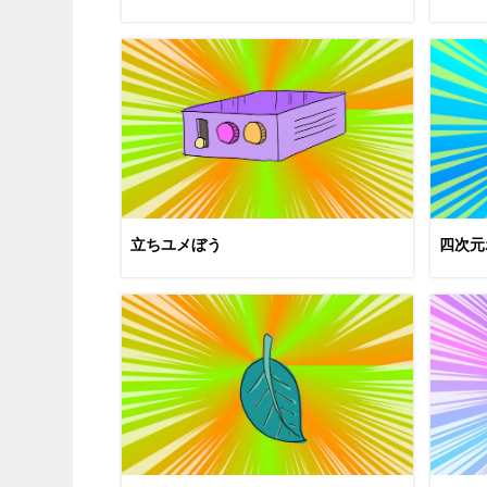
立ちユメぼう
四次元