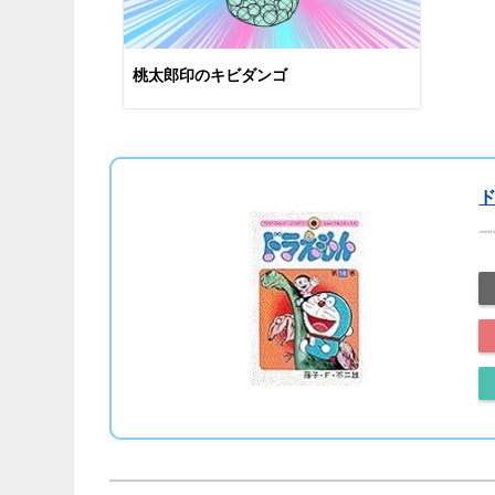
桃太郎印のキビダンゴ
ド
created 