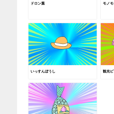
ドロン葉
モノモ
いっすんぼうし
観光ビ