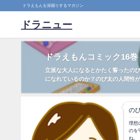
ドラえもんを深掘りするマガジン
ドラニュー
ドラえもんコミック16巻
立派な大人になるとかたく誓ったの
になれているのか？のび太の人間性が
の
理想
のを
ね。