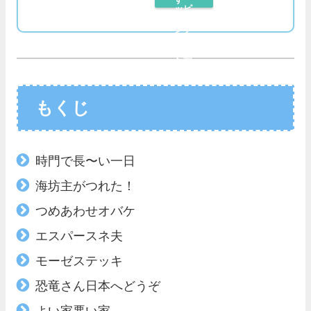
ッピ
レビ
ング
ュー
で探
を読
す
む
もくじ
時門で長〜い一日
海坊主がつれた！
つめあわせオバケ
エスパースネ夫
モーゼステッキ
恐竜さん日本へどうぞ
よい家悪い家