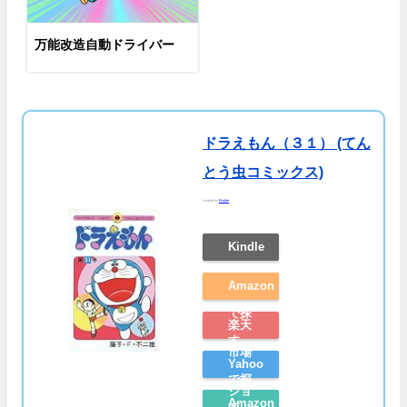
万能改造自動ドライバー
ドラえもん（３１） (てん
とう虫コミックス)
created by
Rinker
Kindle
Amazon
で探
楽天
す
市場
Yahoo
で探
ショ
Amazon
す