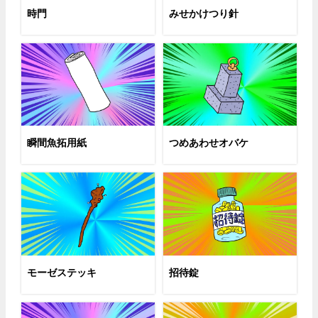
時門
みせかけつり針
瞬間魚拓用紙
つめあわせオバケ
モーゼステッキ
招待錠