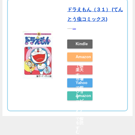
ドラえもん（３１） (てん
とう虫コミックス)
created by
Rinker
Kindle
Amazon
で探
楽天
す
市場
Yahoo
で探
ショ
Amazon
す
ッピ
レビ
ング
ュー
で探
を読
す
む