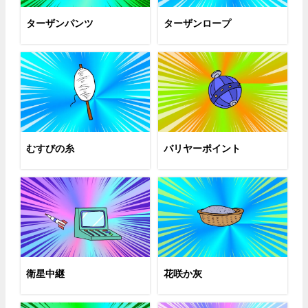
ターザンパンツ
ターザンロープ
むすびの糸
バリヤーポイント
衛星中継
花咲か灰