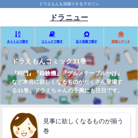
ドラえもんを深掘りするマガジン
ドラニュー
タイトルで探す
コミックで探す
五十音順で探す
深堀りデータ
ドラえもんコミック31巻
『時門』『録験機』『グルメテーブルかけ』
など本当に欲しくなるものがたくさん登場す
る31巻。ドラミちゃんの手腕にも注目です。
見事に欲しくなるものが揃う
巻