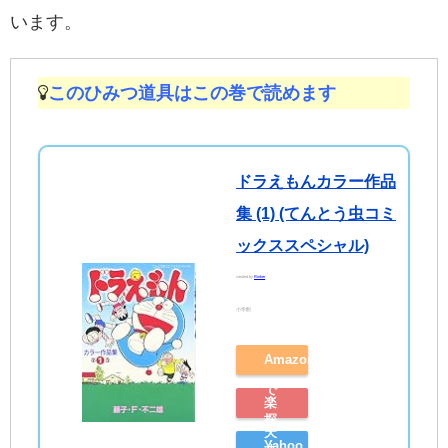
います。
このひみつ道具はこの巻で読めます
ドラえもんカラー作品
集 (1) (てんとう虫コミ
ックススペシャル)
created by
Rinker
小学館
Amazon
で
楽
探
天
Yahoo