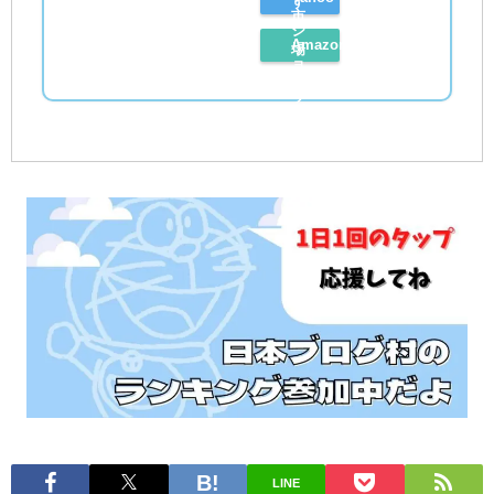
す
市
シ
Amazon
場
ョ
レ
で
ッ
ビ
探
ピ
ュ
す
ン
ー
グ
を
で
読
探
む
す
LINE