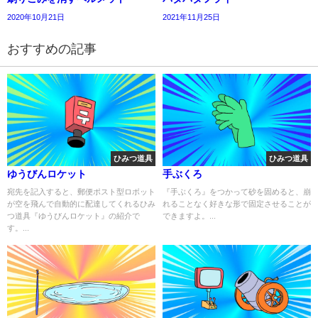
2020年10月21日
2021年11月25日
おすすめの記事
ひみつ道具
ひみつ道具
ゆうびんロケット
手ぶくろ
宛先を記入すると、郵便ポスト型ロボット
『手ぶくろ』をつかって砂を固めると、崩
が空を飛んで自動的に配達してくれるひみ
れることなく好きな形で固定させることが
つ道具『ゆうびんロケット』の紹介で
できますよ。...
す。...