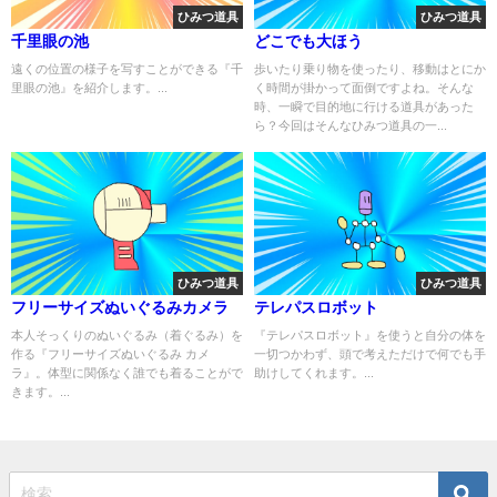
ひみつ道具
ひみつ道具
千里眼の池
どこでも大ほう
遠くの位置の様子を写すことができる『千
歩いたり乗り物を使ったり、移動はとにか
里眼の池』を紹介します。...
く時間が掛かって面倒ですよね。そんな
時、一瞬で目的地に行ける道具があった
ら？今回はそんなひみつ道具の一...
ひみつ道具
ひみつ道具
フリーサイズぬいぐるみカメラ
テレパスロボット
本人そっくりのぬいぐるみ（着ぐるみ）を
『テレパスロボット』を使うと自分の体を
作る『フリーサイズぬいぐるみ カメ
一切つかわず、頭で考えただけで何でも手
ラ』。体型に関係なく誰でも着ることがで
助けしてくれます。...
きます。...