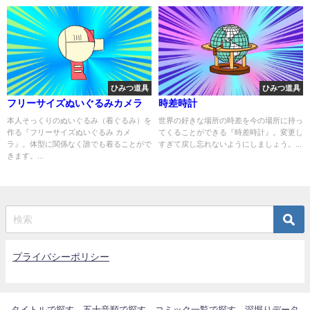
ひみつ道具
ひみつ道具
フリーサイズぬいぐるみカメラ
時差時計
本人そっくりのぬいぐるみ（着ぐるみ）を
世界の好きな場所の時差を今の場所に持っ
作る『フリーサイズぬいぐるみ カメ
てくることができる『時差時計』。変更し
ラ』。体型に関係なく誰でも着ることがで
すぎて戻し忘れないようにしましょう。...
きます。...
プライバシーポリシー
タイトルで探す
五十音順で探す
コミック一覧で探す
深堀りデータ