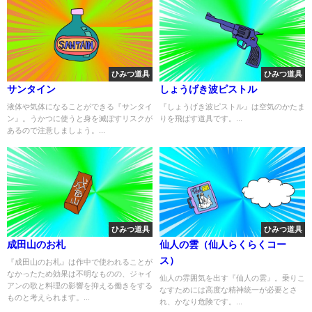
ひみつ道具
ひみつ道具
サンタイン
しょうげき波ピストル
液体や気体になることができる『サンタイ
『しょうげき波ピストル』は空気のかたま
ン』。うかつに使うと身を滅ぼすリスクが
りを飛ばす道具です。...
あるので注意しましょう。...
ひみつ道具
ひみつ道具
成田山のお札
仙人の雲（仙人らくらくコー
ス）
『成田山のお札』は作中で使われることが
なかったため効果は不明なものの、ジャイ
仙人の雰囲気を出す『仙人の雲』。乗りこ
アンの歌と料理の影響を抑える働きをする
なすためには高度な精神統一が必要とさ
ものと考えられます。...
れ、かなり危険です。...