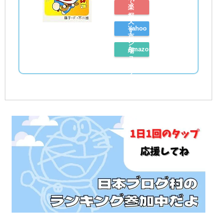
で
楽
探
天
Yahoo
す
市
シ
Amazon
場
ョ
レ
で
ッ
ビ
探
ピ
ュ
す
ン
ー
グ
を
で
見
探
る
す