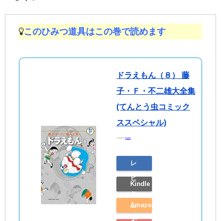
このひみつ道具はこの巻で読めます
ドラえもん（８） 藤
子・Ｆ・不二雄大全集
(てんとう虫コミック
ススペシャル)
created by
Rinker
レ
ビ
Kindle
ュ
Amazon
ー
で