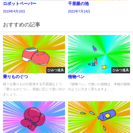
ロボットペーパー
千里眼の池
2019年4月10日
2022年7月14日
おすすめの記事
ひみつ道具
ひみつ道具
乗りものぐつ
植物ペン
様々な乗りものの変身する不思議なくつ
『植物ペン』で描いた植物は、本物の植物
『乗りものぐつ』。用途に応じて使い分け
のように大きく育ちますよ。...
ましょう。...