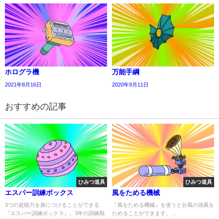
ホログラ機
万能手綱
2021年8月16日
2020年9月11日
おすすめの記事
ひみつ道具
ひみつ道具
エスパー訓練ボックス
風をためる機械
3つの超能力を身につけることができる
『風をためる機械』を使うと台風の強風を
『エスパー訓練ボックス』。3年の訓練期
ためることができます。...