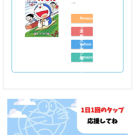
小学館
Amazon
で
楽
探
天
Yahoo
す
市
シ
Amazon
場
ョ
レ
で
ッ
ビ
探
ピ
ュ
す
ン
ー
グ
を
で
読
探
む
す