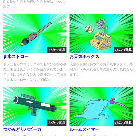
間を長いとみるか短いとみるかは、あなた
次第。...
ひみつ道具
ひみつ道具
ま水ストロー
お天気ボックス
ドラえもんのコミック内でも水分を得る事
天候を自由にあやつるお天気ボックス。専
の出来る道具がいくつか紹介されていま
用カードを入れるとその通りの天気になり
す。今回はそんなひみつ道具の一つである
ます。...
『ま水ストロー』について解説...
ひみつ道具
ひみつ道具
つかみどりバズーカ
ルームスイマー