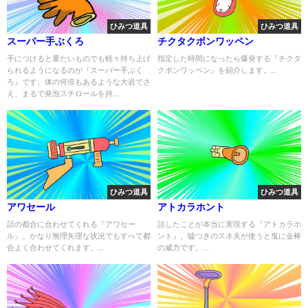
ひみつ道具
ひみつ道具
スーパー手ぶくろ
チクタクボンワッペン
手につけると重たいものでも軽々持ち上げ
指定した時間になったら爆発する『チクタ
られるようになるのが『スーパー手ぶく
クボンワッペン』を紹介します。...
ろ』です。体の何倍もあるような大岩でさ
え、まるで発泡スチロールを持...
ひみつ道具
ひみつ道具
アワセール
アトカラホント
話の都合に合わせてくれる『アワセー
話したことが本当に実現する『アトカラホ
ル』。かなり無理矢理な状況でもすべて都
ント』。嘘つきのスネ夫が使うと鬼に金棒
合よく合わせてくれます。...
の威力です。...