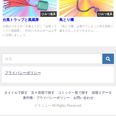
ひみつ道具
ひみつ道具
台風トラップと風蔵庫
鳥とり機
台風のエネルギーを蓄えておく『台風トラ
『鳥とり機』は逃げてしまった鳥を簡単に
ップと風蔵庫』。貯めたエネルギーは上手
捕まえることができますよ。...
に活用しましょう。...
プライバシーポリシー
タイトルで探す
五十音順で探す
コミック一覧で探す
深堀りデータ
著作権・プライバシーポリシー
お問い合わせ
ドラニュー All Rights Reserved.