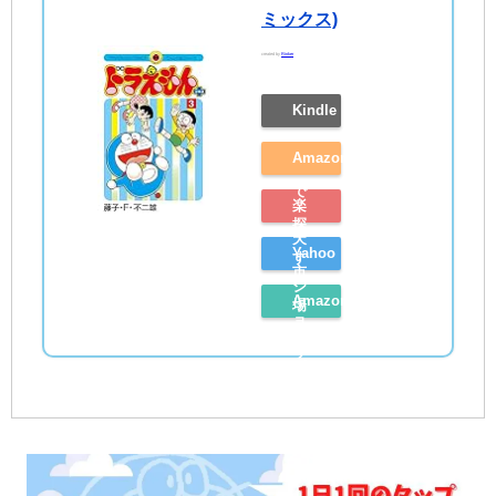
ミックス)
created by
Rinker
Kindle
Amazon
で
楽
探
天
Yahoo
す
市
シ
Amazon
場
ョ
レ
で
ッ
ビ
探
ピ
ュ
す
ン
ー
グ
を
で