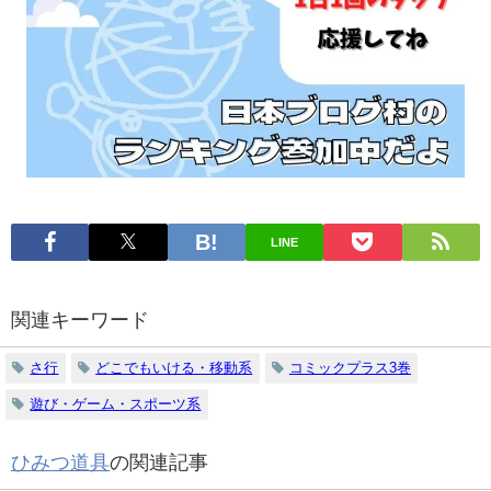
読
探
む
す
LINE
関連キーワード
さ行
どこでもいける・移動系
コミックプラス3巻
遊び・ゲーム・スポーツ系
ひみつ道具
の関連記事