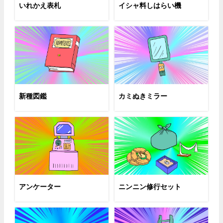
いれかえ表札
イシャ料しはらい機
新種図鑑
カミぬきミラー
アンケーター
ニンニン修行セット