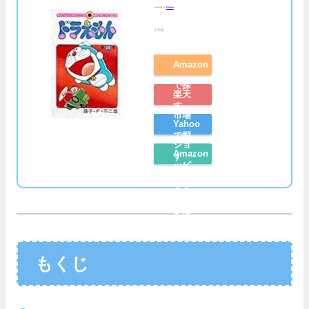
created by
Rinker
小学館
Amazon
で探
楽天
す
市場
Yahoo
で探
ショ
Amazon
す
ッピ
レビ
ング
ュー
で探
を読
す
む
もくじ