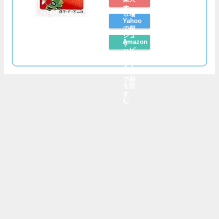
す
市場
Yahoo
で探
ショ
Amazon
す
ッピ
レビ
ング
ュー
で探
を読
す
む
タイトルで探す
五十音順で探す
コミック一覧で探す
深堀りデータ
著作権・プライバシーポリシー
お問い合わせ
ドラニュー All Rights Reserved.