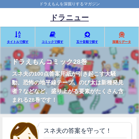
ドラえもんを深掘りするマガジン
ドラニュー
タイトルで探す
コミックで探す
五十音順で探す
深堀りデータ
ドラえもんコミック28巻
スネ夫の100点答案用紙が引き起こす大騒
動、恐怖の地平線テープ、のび太は新種発見
者？などなど、盛り上がる要素がたくさん含
まれる28巻です！
スネ夫の答案を守って！