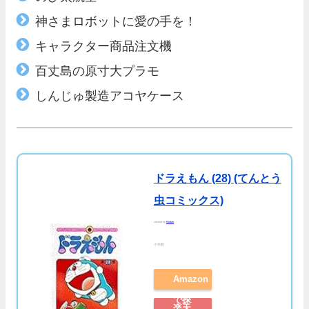
神さまロボットに愛の手を！
キャラクター商品注文機
百丈島の原寸大プラモ
しんじゅ製造アコヤケース
ドラえもん (28) (てんとう
虫コミックス)
created by
Rinker
小学館
Amazon
で探
楽天