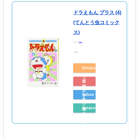
ドラえもん プラス (4)
(てんとう虫コミック
ス)
created by
Rinker
小学館
Amazon
で
楽
探
天
Yahoo
す
市
シ
Amazon
場
ョ
レ
で
ッ
ビ
探
ピ
ュ
す