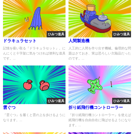
ひみつ道具
ひみつ道具
ドラキュラセット
人間製造機
記憶を吸い取る『ドラキュラセット』。に
人工的に人間を作り出す機械。倫理的な問
んにくと十字架に気をつければ便利な道具
題はさておき、実は恐ろしい欠陥品だった
です。...
のです。...
ひみつ道具
ひみつ道具
雲ぐつ
折り紙飛行機コントローラー
『雲ぐつ』を履くと雲の上を歩けるように
『折り紙飛行機コントローラー』を使えば
なります。...
紙飛行機を自由自在に飛ばせるようになり
ます。...