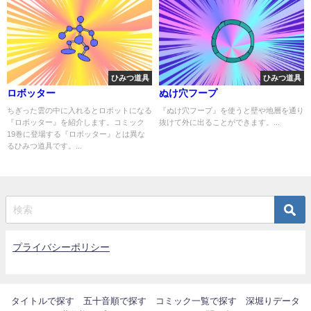
ひみつ道具
ひみつ道具
ロボッター
ぬけ穴フープ
ちぎった雲の中に入れるとロボットになる
『ぬけ穴フープ』を使うと壁や地層を通り
『ロボッター』を紹介します。コミック
抜けて外に出ることができます。...
19巻に登場する『ロボッター』とは異な
るひみつ道具です。...
プライバシーポリシー
タイトルで探す
五十音順で探す
コミック一覧で探す
深堀りデータ