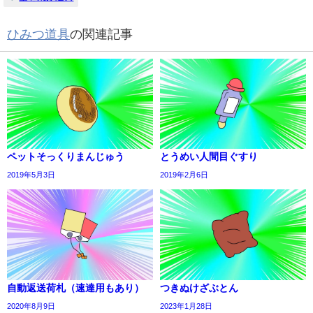
ひみつ道具
の関連記事
ペットそっくりまんじゅう
とうめい人間目ぐすり
2019年5月3日
2019年2月6日
自動返送荷札（速達用もあり）
つきぬけざぶとん
2020年8月9日
2023年1月28日