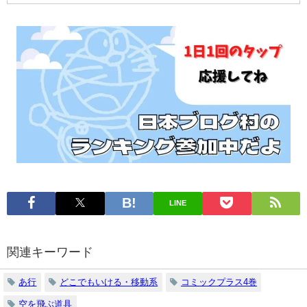
ン
ー
グ
を
で
読
探
む
す
LINE
関連キーワード
あ行
どこでもいける・移動系
コミックプラス4巻
空を飛ぶ道具