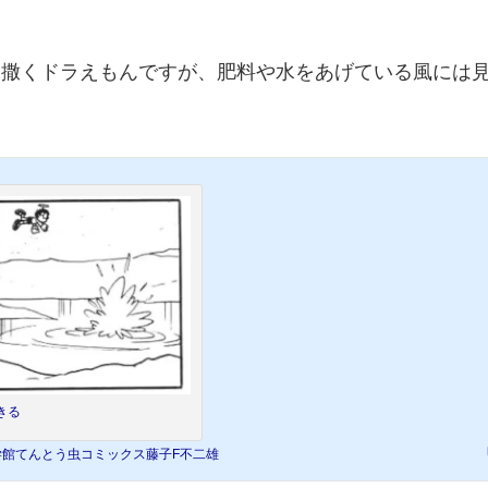
を撒くドラえもんですが、肥料や水をあげている風には
きる
学館てんとう虫コミックス藤子F不二雄