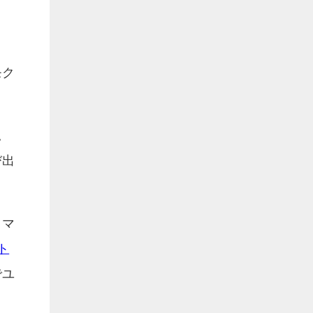
モク
。
び出
クマ
ト
でユ