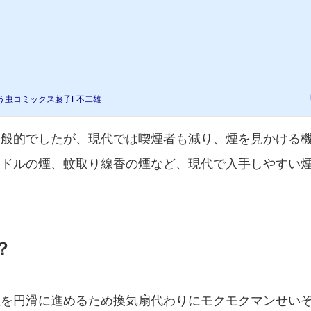
う虫コミックス藤子F不二雄
一般的でしたが、現代では喫煙者も減り、煙を見かける
ンドルの煙、蚊取り線香の煙など、現代で入手しやすい
？
理を円滑に進めるため換気扇代わりにモクモクマンせい