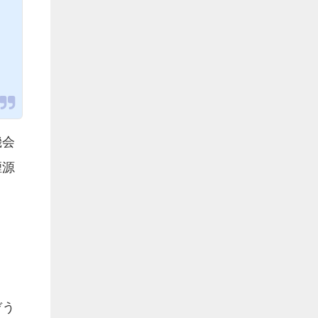
機会
煙源
ぞう